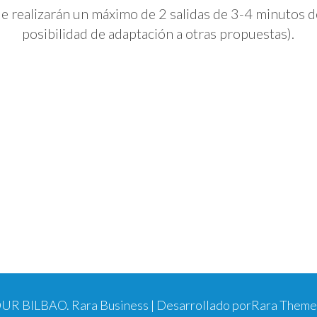
ue realizarán un máximo de 2 salidas de 3-4 minutos d
posibilidad de adaptación a otras propuestas).
UR BILBAO
.
Rara Business | Desarrollado por
Rara Theme