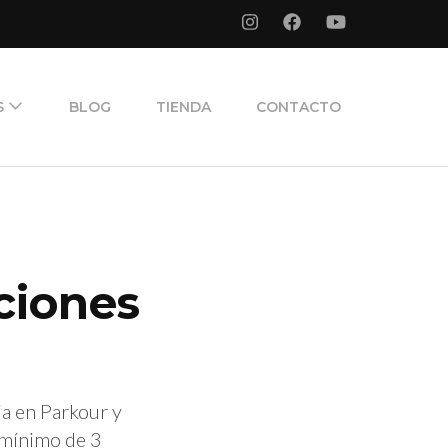
S
BLOG
TIENDA
CONTACTO
ciones
ia en Parkour y
 mínimo de 3