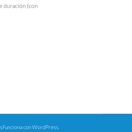
e duración (con
s
Funciona con
WordPress
.