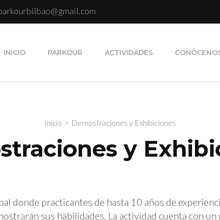
parkourbilbao@gmail.com
INICIO
PARKOUR
ACTIVIDADES
CONÓCENO
Inicio
>
Demostraciones y Exhibiciones
traciones y Exhibi
al donde practicantes de hasta 10 años de experienc
mostrarán sus habilidades. La actividad cuenta con un