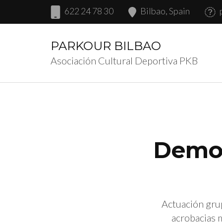
622 24 78 30
Bilbao, Spain
PARKOUR BILBAO
Asociación Cultural Deportiva PKB
Demos
Actuación grup
acrobacias 